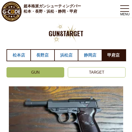
超本格派ガンシューティングバー
togg
松本・長野・浜松・静岡・甲府
navi
GUN&TARGET
松本店
長野店
浜松店
静岡店
甲府店
GUN
TARGET