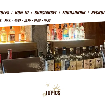
RULES
HOW TO
GUN&TARGET
FOOD&DRINK
RECRUI
E】
松本・長野・浜松・静岡・甲府
TOPICS