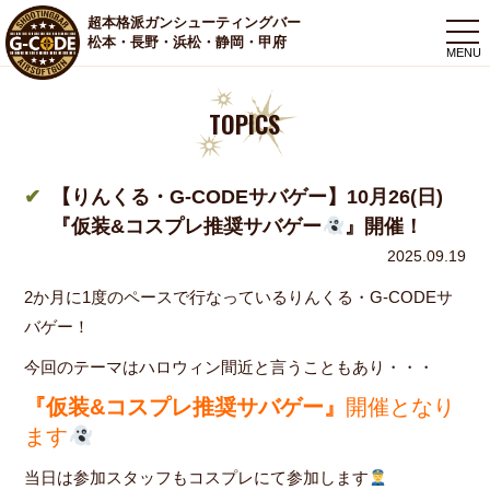
超本格派ガンシューティングバー
togg
松本・長野・浜松・静岡・甲府
navi
TOPICS
【りんくる・G-CODEサバゲー】10月26(日)
『仮装&コスプレ推奨サバゲー
』開催！
2025.09.19
2か月に1度のペースで行なっているりんくる・G-CODEサ
バゲー！
今回のテーマはハロウィン間近と言うこともあり・・・
『仮装&コスプレ推奨サバゲー』
開催となり
ます
当日は参加スタッフもコスプレにて参加します