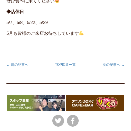
ぜひ食べに来てください
◆店休日
5/7、5/8、5/22、5/29
5月も皆様のご来店お待ちしています
← 前の記事へ
TOPICS 一覧
次の記事へ →