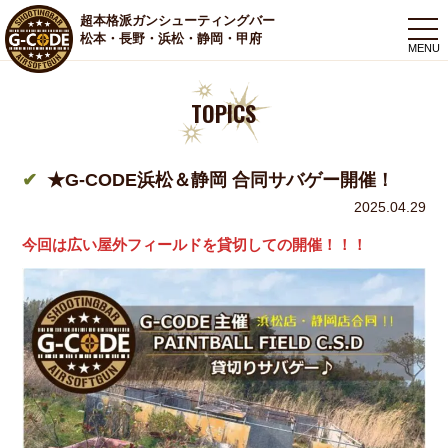
超本格派ガンシューティングバー
togg
松本・長野・浜松・静岡・甲府
navi
TOPICS
★G-CODE浜松＆静岡 合同サバゲー開催！
2025.04.29
今回
は広い
屋外フィールドを貸切
しての開催！！！