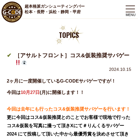
超本格派ガンシューティングバー
togg
松本・長野・浜松・静岡・甲府
navi
TOPICS
［アサルトフロント］コス&仮装推奨サバゲー
2024.10.15
2ヶ月に一度開催しているG-CODEサバゲーですが！
今回は
10月27日
(月)に開催します！！
今回は去年にも行ったコス&仮装推奨サバゲーを行います！
更に今回はコス&仮装推奨とのことでお客様で現地で行った
コス&仮装を写真に撮って頂きXにて＃りんくるサバゲー
2024 にて投稿して頂いた中から最優秀賞を決めさせて頂き