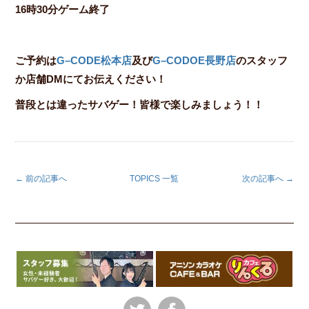
16時30分ゲーム終了
ご予約は
G–CODE松本店
及び
G–CODOE長野店
のスタッフ
か店舗DMにてお伝えください！
普段とは違ったサバゲー！皆様で楽しみましょう！！
← 前の記事へ
TOPICS 一覧
次の記事へ →