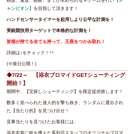
精度、速度、経験、全てが求められる４ゲームを行い
【チ
ャンピオン】
を目指して頂きます！
ハンドセンサータイマーを起用しより公平な計測を！
実銃競技用ターゲットで本格的な計測を！
皆様が持てる全ても持って、王座をつかみ取れ！
詳細は↓をチェック！
(※後日公開！)
◆7/22～ 【浴衣ブロマイドGETシューティング
開始！】
期間中、【宝探しシューティング】を限定提供致します！
数多く並べられた達人的を撃ち抜き、ランダムに選出され
た【当たり的】を見つけ出せ！
見事当たりを見つけたお客様には、
浴衣衣装に銃を携えた系列店スタッフのオリジナルブロマ