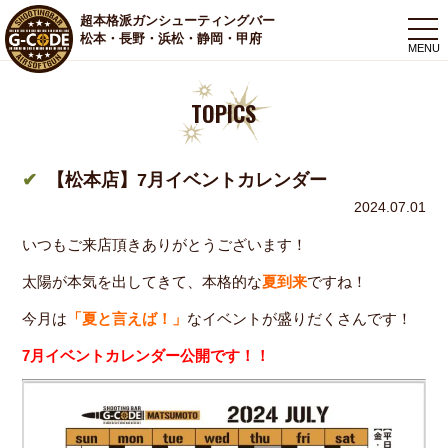
超本格派ガンシューティングバー
togg
松本・長野・浜松・静岡・甲府
navi
TOPICS
【松本店】7月イベントカレンダー
2024.07.01
いつもご来店頂きありがとうございます！
太陽が本気を出してきて、本格的な
夏到来
ですね！
今月は
「夏と言えば！」
なイベントが盛りだくさんです！
7月イベントカレンダー公開です！！