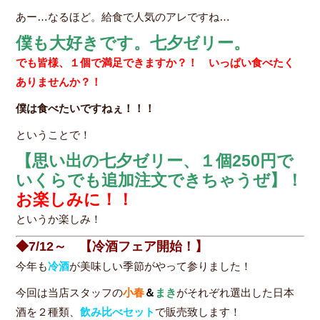
あー…なるほど。給食で人気のアレですね…
僕も大好きです。七夕ゼリー。
でも皆様、１個で満足できますか？！ いっぱい食べたく
ありませんか？！
僕は食べたいですねぇ！！！
ということで！
【思い出の七夕ゼリー、１個250円で
いくらでも追加注文できちゃうぜ】！
お楽しみに！！
というか楽しみ！
◆7/12～ 【冷酒フェア開始！】
今年も
冷酒
が美味しい季節がやって参りました！
今回は当店スタッフの
小春
＆
まき
がそれぞれ選出した日本
酒を２種類、
飲み比べセット
で販売致します！