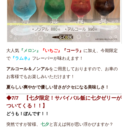
大人気
『メロン』
『いちご』
『コーラ』
に加え、今期限定
で
『ラムネ』
フレーバーが味わえます！
アルコール＆ノンアル
をご用意しておりますので、お車の
お客様でもお楽しみいただけます！
夏らしい爽やかで優しい甘さがクセになる美味しさ！
◆7/7 【七夕限定！サバイバル飯に七夕ゼリーが
ついてくる！！】
どうも！ぼんです！！
突然ですが皆様、
七夕
と言えば何が思い浮かびますか？