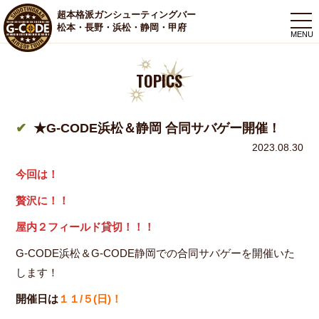
超本格派ガンシューティングバー
togg
松本・長野・浜松・静岡・甲府
navi
TOPICS
★G-CODE浜松＆静岡 合同サバゲー開催！
2023.08.30
今回は！
贅沢に！！
屋内２フィールド貸切
！！！
G-CODE浜松＆G-CODE静岡での合同サバゲーを開催いた
します！
開催日は
１１/５(日)！