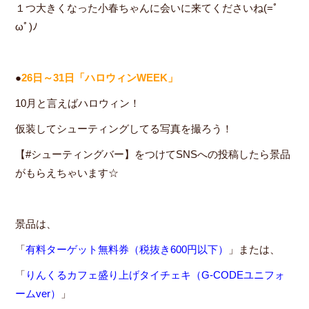
１つ大きくなった小春ちゃんに会いに来てくださいね(=ﾟ
ωﾟ)ﾉ
●
26日～31日「ハロウィンWEEK」
10月と言えばハロウィン！
仮装してシューティングしてる写真を撮ろう！
【#シューティングバー】をつけてSNSへの投稿したら景品
がもらえちゃいます☆
景品は、
「
有料ターゲット無料券（税抜き600円以下）
」または、
「
りんくるカフェ盛り上げタイチェキ（G-CODEユニフォ
ームver）
」