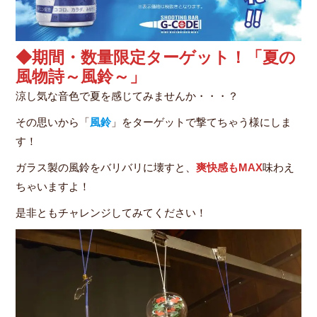
◆期間・数量限定ターゲット！「夏の
風物詩～風鈴～」
涼し気な音色で夏を感じてみませんか・・・？
その思いから「
風鈴
」をターゲットで撃てちゃう様にしま
す！
ガラス製の風鈴をバリバリに壊すと、
爽快感もMAX
味わえ
ちゃいますよ！
是非ともチャレンジしてみてください！