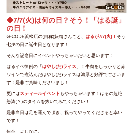
◆
7/
7(火)は何の日？そう！「はる誕」
の日！
G-CODE浜松店の(自称)妖精さんこと、
はるが7/7(火)！
そう
七夕の日に誕生日となります！
そんな記念日にイベントやっちゃいたいと思います！
はるイベ恒例の「
はやし(だ)ライス
」！牛肉をしっかりと赤
ワインで煮込んだはやし(だ)ライスは濃厚と好評でございま
す！是非ご賞味くださいまし！
更には
スティールイベント
もやっちゃいます！はるの超絶
怒涛(？)のタイムを抜いてみてください！
是非当日は足を運んで頂き、祝ってやってくださると幸い
です！
何卒、よしなに。