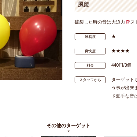
風船
破裂した時の音は大迫力
ス
★
難易度
★★★★
爽快度
440円/3個
料金
ターゲット
スタッフから
う事が出来
ド派手な音
その他のターゲット