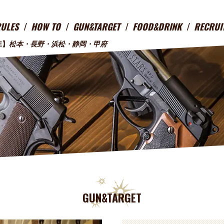
RULES
HOW TO
GUN&TARGET
FOOD&DRINK
RECRUI
E】
松本・長野・浜松・静岡・甲府
GUN&TARGET