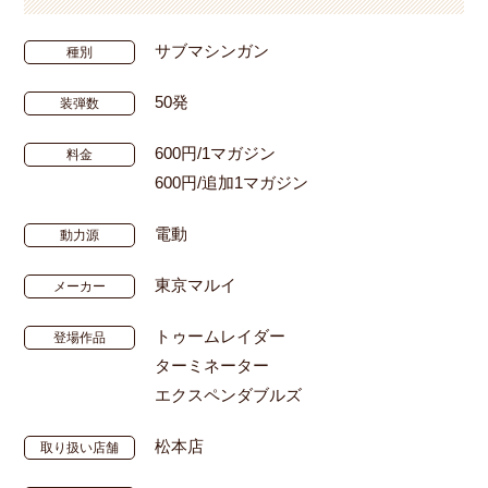
サブマシンガン
種別
50発
装弾数
600円/1マガジン
料金
600円/追加1マガジン
電動
動力源
東京マルイ
メーカー
トゥームレイダー
登場作品
ターミネーター
エクスペンダブルズ
松本店
取り扱い店舗