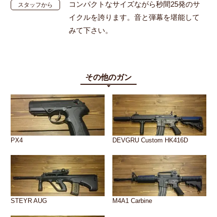
コンパクトなサイズながら秒間25発のサ
スタッフから
イクルを誇ります。音と弾幕を堪能して
みて下さい。
その他のガン
PX4
DEVGRU Custom HK416D
STEYR AUG
M4A1 Carbine