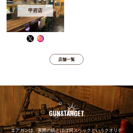
甲府店
店舗一覧
GUN&TARGET
エアガンは、実際の銃と
ほぼ同スペックというクオリテ