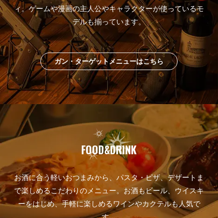
ィ。
ゲームや漫画の主人公やキャラクターが
使っているモ
デルも揃っています。
ガン・ターゲットメニューはこちら
FOOD&DRINK
お酒に合う軽いおつまみから、パスタ・ピザ、
デザートま
で楽しめるこだわりのメニュー。
お酒もビール、ウイスキ
ーをはじめ、
手軽に楽しめるワインやカクテルも人気で
す。