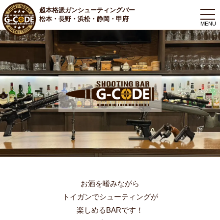
超本格派ガンシューティングバー
togg
松本・長野・浜松・静岡・甲府
navi
お酒を嗜みながら
トイガンでシューティングが
楽しめるBARです！